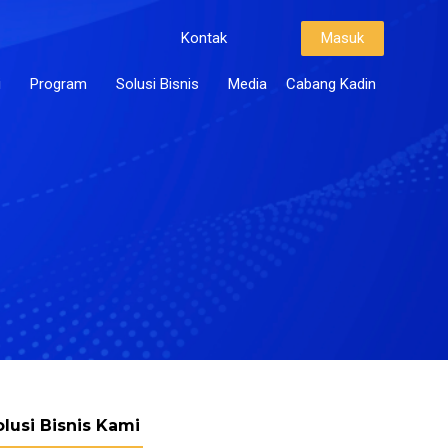
Kontak
Masuk
i
Program
Solusi Bisnis
Media
Cabang Kadin
olusi Bisnis Kami