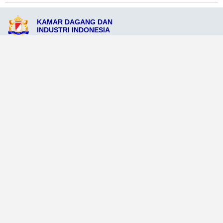
KAMAR DAGANG DAN
INDUSTRI INDONESIA
JL. Yapen No.5, Kepulauan Yapen, Papua 98221
admin@kadinkabkepulauanyapen.org
081234567842
Ikuti Sosial Media Resmi KADIN
Dataweb
Aceh Tamiang
Agats
Arso
Bajawa
Bengkayang
Bengkulu Tengah